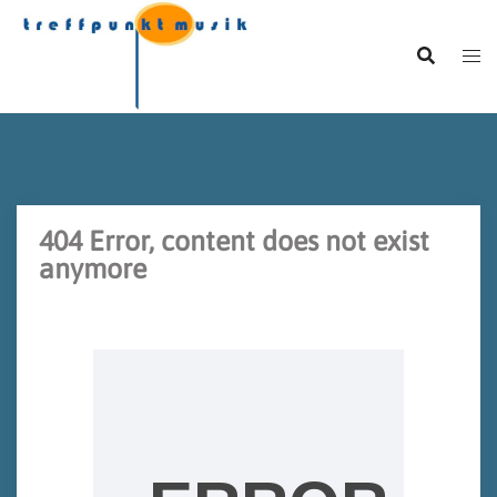
Zum
Inhalt
springen
404 Error, content does not exist
anymore