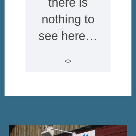
there is
nothing to
see here…
<>