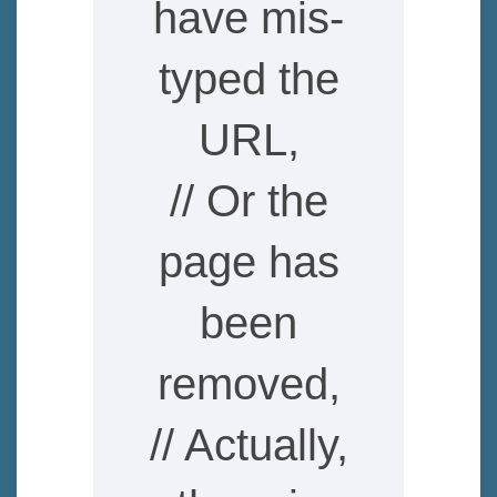
have mis-
typed the
URL,
// Or the
page has
been
removed,
// Actually,